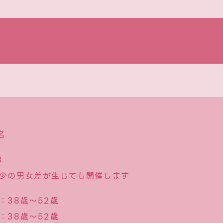
名
3
少の男女差が生じても開催します
：38歳〜52歳
：38歳〜52歳