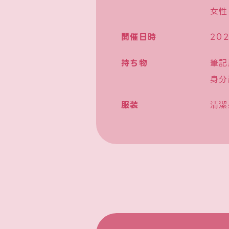
女性
開催日時
20
持ち物
筆記
身分
服装
清潔