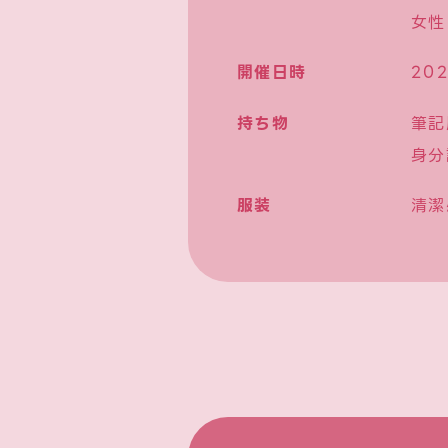
女性
開催日時
20
持ち物
筆記
身分
服装
清潔